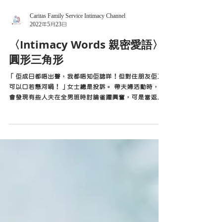
Caritas Family Service Intimacy Channel
2022年5月23日
〈Intimacy Words 親密愛語〉
圓形三角形
「佢成日都唔出聲，我都唔知佢諗咩！但對住朋友佢又
可以口若懸河喎！」女士總是投訴。 帶夫婦活動時，總
會發現有些人夫在全男班時討論雀躍興奮，可是當返回
夫婦一起時，便噤口不言，或是審慎言詞。 他們心裡一
定十分重視太太，一言一行也會先考慮太太感受，但這
種「重視」卻扼殺了一部分的自己...