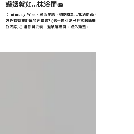
Caritas Family Service Intimacy Channel
2024年1月19日
婚姻就如...抹浴屏🧽
〈Intimacy Words 親密愛語〉婚姻就如...抹浴屏🧽 夫
婦們都有抹浴屏的經驗嗎? (這一題可能已經挑起隔離嗰
位既怒火) 當你新安裝一道玻璃浴屏，裡外通透，一塵
不染。不過一經洗澡後，浴屏上便掛滿水珠，因為不捨
得讓它自然風乾，形成一片片米白色的水垢，破壞浴屏
的晶瑩...