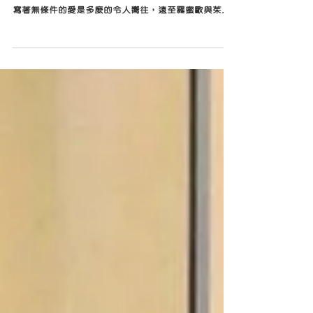
愛？講條件的，還算是愛嗎？ 愛情小說和電影中，都描
寫著無條件的愛是多麼的令人嚮往，遠至羅蜜歐與茱麗
葉，到90年代經典的鐵達尼號，不在乎結果的愛情故
事，揪動著人的心，期盼著當中的夢幻橋段能有一天降
臨在自己的身上。...