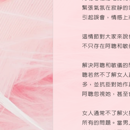
緊張氣氛在寂靜的
引起誤會，情感上
這情節對大家來說
不只存在阿聰和敏
解決阿聰和敏儀的
聰若然不了解女人
多，並抗拒對她作
阿聰忽視她，甚至
女人通常不了解火
所有的問題。當男