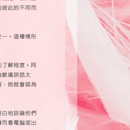
到彼此的不同而
之一。這種情形
的了解程度。阿
為敏儀說話太
緩，她就會認為
坦白地談論他們
轉而看電腦或出