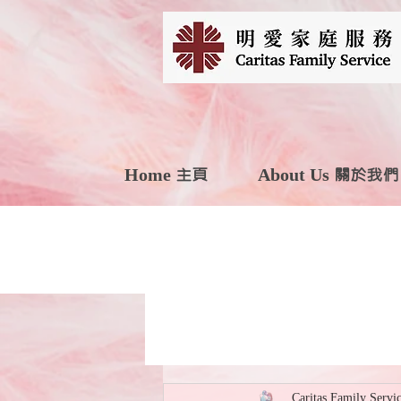
Home 主頁
About Us 關於我們
Caritas Family Servi