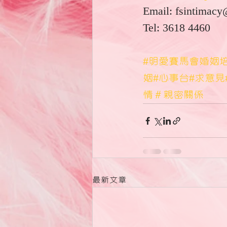
Email: fsintimacy
Tel: 3618 4460
#明愛賽馬會婚姻
姻
#心事台
#求意見
情
＃親密關係
最新文章