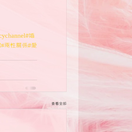
cychannel
#婚
侶
#兩性關係
#愛
查看全部