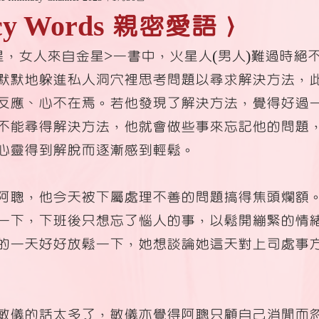
acy Words 親密愛語〉
星，女人來自金星>一書中，火星人(男人)難過時絕
默默地躲進私人洞穴裡思考問題以尋求解決方法，
反應、心不在焉。若他發現了解決方法，覺得好過
不能尋得解決方法，他就會做些事來忘記他的問題
心靈得到解脫而逐漸感到輕鬆。
阿聰，他今天被下屬處理不善的問題搞得焦頭爛額
一下，下班後只想忘了惱人的事，以鬆開繃緊的情
的一天好好放鬆一下，她想談論她這天對上司處事
敏儀的話太多了，敏儀亦覺得阿聰只顧自己消閒而