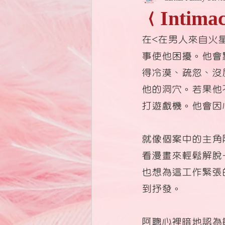
〈Intim
在<在男人來自火
事使他困擾。他會
得冷漠、疏忽、沒
他的洞穴。若果他
打遊戲機。他會因
就像個案中的主角
看漫畫來輕鬆解脫
也想為這工作緊張
到抒發。
阿聰心裡暗地認為