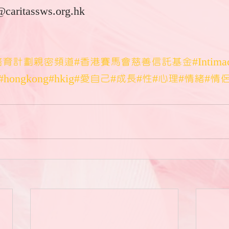
@caritassws.org.hk
培育計劃親密頻道
#香港賽馬會慈善信託基金
#Intima
#hongkong
#hkig
#愛自己
#成長
#性
#心理
#情緒
#情