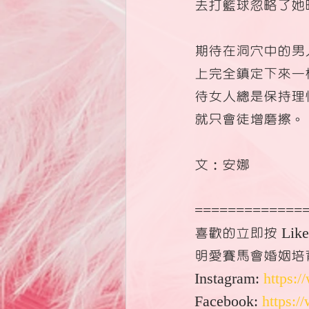
去打籃球忽略了她
期待在洞穴中的男
上完全鎮定下來一
待女人總是保持理
就只會徒增磨擦。
文：安娜
=============
喜歡的立即按 Like &
明愛賽馬會婚姻培
Instagram: 
https:
Facebook: 
https: