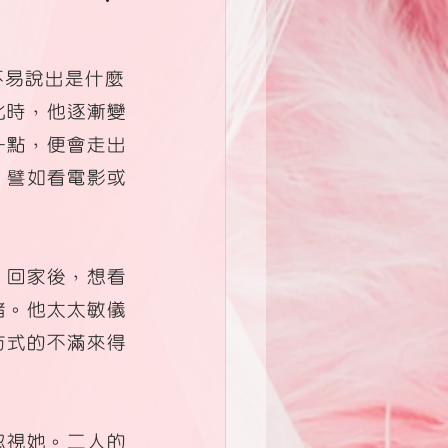
不易說出是什麼
此時，他逐漸變
一點，便會走出
，譬如看電影或
。回家後，想看
緒。他太太敏儀
方式的不滿來得
忽視她。二人的