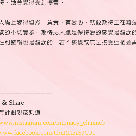
時，她會覺得受到傷害。
人馬上變得坦然、負責、有愛心，就像期待正在難
樣的不切實際。期待男人總是保持愛的感覺是錯誤
性和邏輯也是錯誤的。若不察覺或無法接受這個差
===============
 Share  
育計劃親密頻道
//www.instagram.com/intimacy_channel/
//www.facebook.com/CARITASJCIC