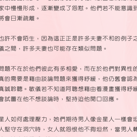
家中慢慢形成，逐漸變成了怨懟。他們若不能意識
將會日漸疏離。
也許不會陌生，因為這正正是許多夫妻不和的例子
儀之間，許多夫妻也可能存在類似問題。
問題不在於他們彼此有多相愛，而在於他們對異性
真的需要是藉由談論問題來獲得紓緩，他仍舊會認
真誠聆聽。敏儀若不知道阿聰想藉由看漫畫獲得紓
會試圖在他不想談論時，堅持迫他開口回應。
星人如何處理壓力，她們期待男人像金星人一樣會
人堅守在洞穴時，女人就怨恨他不夠坦然，當男人