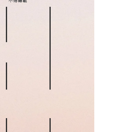
不得轉載
認識兒童性侵犯
1992
年
出
版，
教導兒童預防性侵犯家長手冊
由
香
1993
港
年
明
出
愛
版，
沉默的呼喊
安全三步曲
家
由
庭
1995
1996
香
服
年
年
港
務
出
出
明
編
版，
版，
愛
著，
由
由
家
內
香
香
庭
容
港
港
生