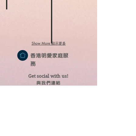
主
明
明
活
要
愛
愛
組
有
家
家
編
婚姻蜜語
關
庭
庭
著，
了
1996
服
教
內
解
年
務
育
容
兒
出
編
生
主
童
版，
著，
活
要
性
由
內
組
予
Show More 顯示更多
侵
香
容
編
家
童年性侵犯經歷研究報告書
犯
港
主
著，
長
的
明
1996
要
內
香港明愛家庭服
作
定
愛
年
分
容
參
務
義、
家
出
享
主
考，
兒
庭
版，
明
要
如
童
生
由
愛
提
何
Get social with us!
遭
活
香
舉
供
教
​​與我們連結
受
教
港
辦
安
導
性
育
明
的
全
兒
侵
組
愛
處
三
童
犯
編
家
理
步
預
的
著，
庭
兒
曲
防
行
內
服
童
予
性
Share your thoughts!
分享您的想法
為
容
務
性
少
侵
表
主
編
侵
年
犯
徵
要
著，
​
犯
讀
+852 2896 0302 (請表明查詢親密頻道服
及
通
內
研
者
務)
處
過
容
討
明