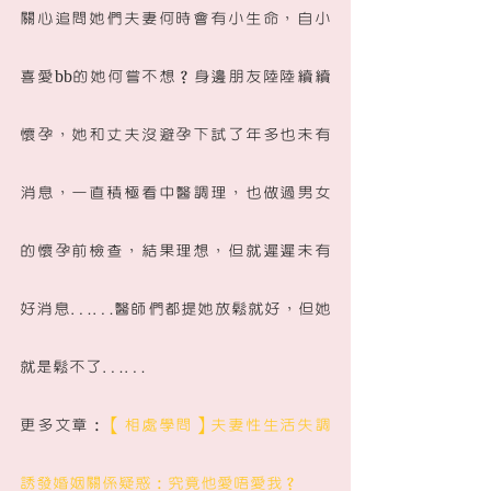
關心追問她們夫妻何時會有小生命，自小
喜愛bb的她何嘗不想？身邊朋友陸陸續續
懷孕，她和丈夫沒避孕下試了年多也未有
消息，一直積極看中醫調理，也做過男女
的懷孕前檢查，結果理想，但就遲遲未有
好消息……醫師們都提她放鬆就好，但她
就是鬆不了……
更多文章：
【相處學問】夫妻性生活失調 
誘發婚姻關係疑惑：究竟他愛唔愛我？