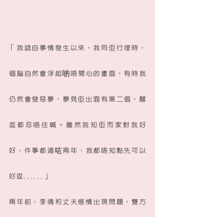
「我諗自事情發生以來，我同佢行埋時，
個腦自然會浮起啲唔開心的畫面，有時我
仍然會發惡夢，夢見佢出面有第二個，醒
返都忍唔住喊。雖然我知佢而家對我好
好，件事都過咗兩年，我都唔知點先可以
好返……」
兩年前，李倩和丈夫感情出現問題，雙方