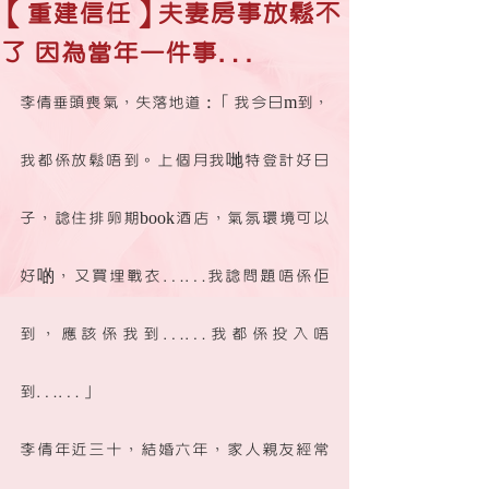
【重建信任】夫妻房事放鬆不
了 因為當年一件事…
李倩垂頭喪氣，失落地道：「我今日m到，
我都係放鬆唔到。上個月我哋特登計好日
子，諗住排卵期book酒店，氣氛環境可以
好啲，又買埋戰衣……我諗問題唔係佢
到，應該係我到……我都係投入唔
到……」
李倩年近三十，結婚六年，家人親友經常