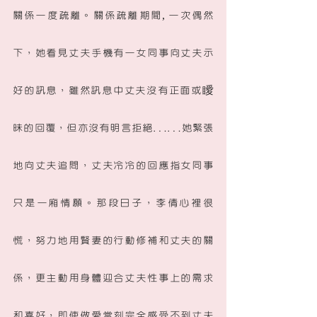
關係一度疏離。關係疏離期間, 一次偶然
下，她看見丈夫手機有一女同事向丈夫示
好的訊息，雖然訊息中丈夫沒有正面或瞹
昧的回覆，但亦沒有明言拒絕……她緊張
地向丈夫追問，丈夫冷冷的回應指女同事
只是一廂情願。那段日子，李倩心裡很
慌，努力地用賢妻的行動修補和丈夫的關
係，更主動用身體迎合丈夫性事上的需求
和喜好，即使做愛當刻完全感受不到丈夫