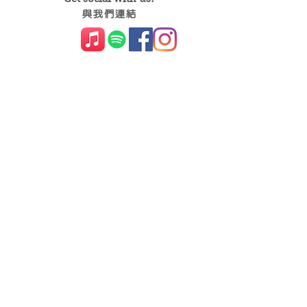
​​與我們連結
Share your thoughts!
分享您的想法
​
+852 2896 0302 (請表明查詢親密頻道服
務)
fsintimacy@caritassws.org.hk
歡迎下載明愛婚姻體檢
App
Copyright © Caritas Family Service. All