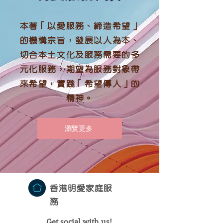
本著「以愛服務、締造希望」
的機構宗旨，發展以人為本、
切合本土文化及服務需要的多
元化服務，期望為服務對象帶
來希望，實踐「希望傳人」的
精神。
瀏覽更多
香港明愛家庭服
務
Get social with us!