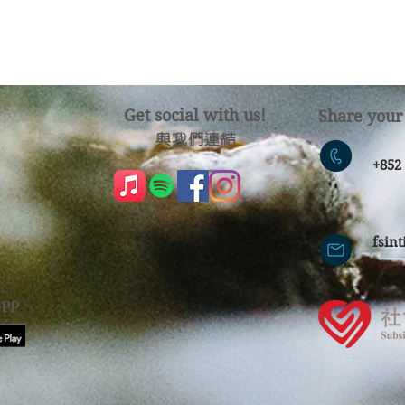
Get social with us!
Share your
​​與我們連結
​
+85
fsin
pp