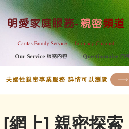
明愛家庭服務
-
親密
頻道
Caritas Family Service - Intimacy Channel
Our Service 服務內容
Questionnaire 
夫婦性親密專業服務 詳情可以瀏覽
 [網上] 親密探索