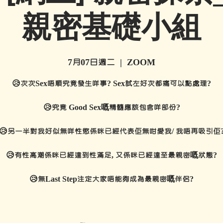
親密基礎小組
7月07日週二
  |  
ZOOM
😥次次Sex唔順究竟發生咩事? Sex試左好次都痛可以點處理?
😥究竟 Good Sex嘅精髓應該包含咩部份?
😥另一半對我好似無咩性慾係咪已經代表佢無咁愛我/ 我唔再吸引佢
😥有性高潮係咪已經達到性滿足, 又係咪已經達至最親密嘅狀態?
😥無Last Step注定大家唔能夠成為最親密嘅伴侶?