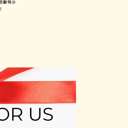
活動有少
!