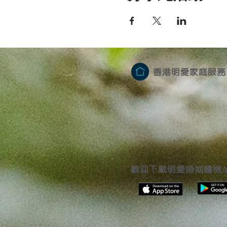
香港明愛家庭服務
歡迎下載明愛婚姻體檢
A