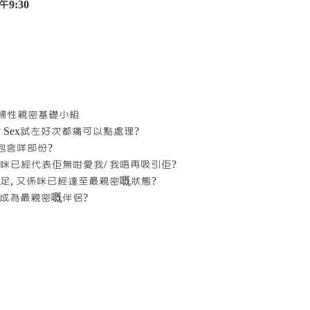
午9:30
_夫婦性親密基礎小組
? Sex試左好次都痛可以點處理?
該包含咩部份?
咪已經代表佢無咁愛我/ 我唔再吸引佢?
足, 又係咪已經達至最親密嘅狀態?
能夠成為最親密嘅伴侶?