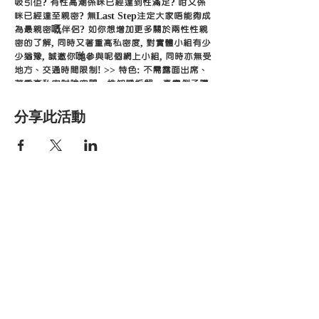
吸引佢? 有性高潮係咪已經達到性滿足? 咁又係
咪已經達至親密? 無Last Step注定大家唔能夠成
為最親密嘅伴侶? 如你想增加更多關於兩性性親
密的了解, 同時又著重高私密度, 對實體小組有少
少猶豫, 誠邀你哋參與呢個網上小組, 同時亦無受
地方、交通時間限制! >> 特色: 不需露面出席、
著重高私密討論空間、性知識拆解、真實例子講
解 << 日期：2024年1月10日、17日、24日、31
日 ( 逢星期三晚) (4節) 時間：7:30-9:30pm 對
分享此活動
象：夫婦 名額 : 不多於6對 形式 :網上ZOOM 費
用：免費 報名 :
https://forms.gle/yaXPk1ocUcHamYpv7
主辦
單位：親密頻道 x 明愛天水圍綜合家庭服務中心
負責職員：黃長虹先生 (明愛天水圍綜合家庭服
務中心 註冊社工) 備註：1. 小組前會個別聯絡參
香港明愛家庭服
加者，以了解期望與需要 2. 能出席全4節的夫婦
朋友優先考慮 *如有疑惑可致電 2474 7312 (
務
黃長虹先生 ) 查詢
Get social with us!
​​與我們連結