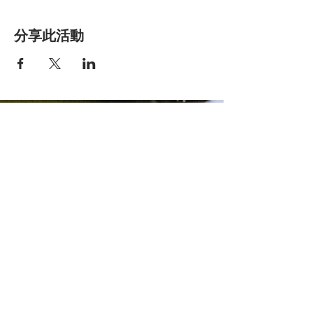
分享此活動
香港明愛家庭服
務
Get social with us!
​​與我們連結
Share your thoughts!
分享您的想法
​
+852 2896 0302 (請表明查詢親密頻道服
務)