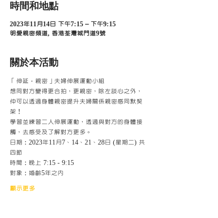
時間和地點
2023年11月14日 下午7:15 – 下午9:15
明愛親密頻道, 香港荃灣城門道9號
關於本活動
「伸延‧親密」夫婦伸展運動小組
想同對方變得更合拍，更親密，除左談心之外，
仲可以透過身體親密提升夫婦關係親密感同默契
架！
學習並練習二人伸展運動，透過與對方的身體接
觸，去感受及了解對方更多。
日期：2023年11月7、14、21、28日 (星期二) 共
四節
時間：晚上 7:15 - 9:15
對象：婚齡5年之內
顯示更多