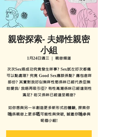
親密探索- 夫婦性親密
小組
1月24日週三
  |  
親密頻道
次次Sex唔成功究竟發生咩事? Sex試左好次都痛
可以點處理? 究竟 Good Sex應該係點? 應包含咩
部份? 其實對我好似無咩性慾係咪已經代表佢無
咁愛我/ 我唔再吸引佢? 有性高潮係咪已經達到性
滿足? 咁又係咪已經達至親密?
如你想與另一半創造更多新形式的體驗, 探索你
哋係親密上更多嘅可能性與突破, 誠邀你哋參與
呢個小組!