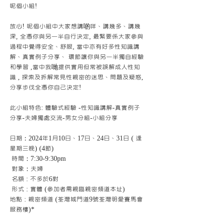
呢個小組!

放心! 呢個小組中大家想講啲咩、講幾多、講幾
深, 全憑你與另一半自行決定, 最緊要係大家參與
過程中覺得安全、舒服, 當中亦有好多性知識講
解、真實例子分享、 環節讓你與另一半獨自經驗
和學習 ,當中我哋提供實用但常被誤解成人性知
識 , 探索及拆解常見性親密的迷思、問題及疑惑, 
分享步伐全憑你自己決定!

此小組特色: 體驗式經驗 -性知識講解-真實例子
分享-夫婦獨處交流-男女分組-小組分享

日期：2024年1月10日、17日、24日、31日 ( 逢
星期三晚) (4節)

 時間：7:30-9:30pm

 對象：夫婦

 名額 : 不多於6對

 形式 : 實體 (參加者需親臨親密頻道本址)

地點 : 親密頻道 (荃灣城門道9號荃灣明愛賽馬會
服務樓)*
