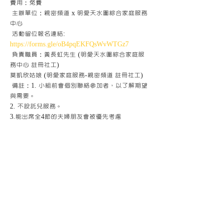
費用：免費

 主辦單位：親密頻道 x 明愛天水圍綜合家庭服務
中心

 活動留位報名連結: 
https://forms.gle/oB4pqEKFQsWvWTGz7
 負責職員：黃長虹先生 (明愛天水圍綜合家庭服
務中心 註冊社工)

莫凱欣姑娘 (明愛家庭服務-親密頻道 註冊社工)

 備註：1. 小組前會個別聯絡參加者，以了解期望
與需要。

2. 不設託兒服務。

3.能出席全4節的夫婦朋友會被優先考慮

*詳細活動地點會在成功確認出席名額後通知
分享此活動