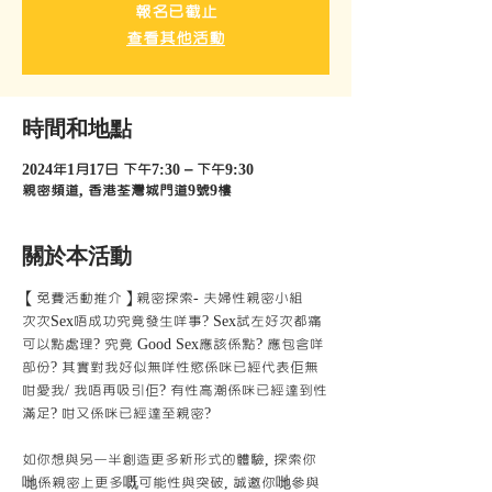
報名已截止
查看其他活動
時間和地點
2024年1月17日 下午7:30 – 下午9:30
親密頻道, 香港荃灣城門道9號9樓
關於本活動
【免費活動推介】親密探索- 夫婦性親密小組

次次Sex唔成功究竟發生咩事? Sex試左好次都痛
可以點處理? 究竟 Good Sex應該係點? 應包含咩
部份? 其實對我好似無咩性慾係咪已經代表佢無
咁愛我/ 我唔再吸引佢? 有性高潮係咪已經達到性
滿足? 咁又係咪已經達至親密?

如你想與另一半創造更多新形式的體驗, 探索你
哋係親密上更多嘅可能性與突破, 誠邀你哋參與