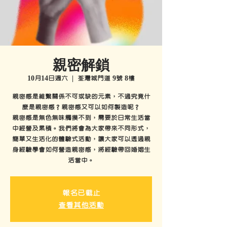
親密解鎖
10月14日週六
  |  
荃灣城門道 9號 8樓
親密感是維繫關係不可或缺的元素，不過究竟什
麼是親密感？親密感又可以如何製造呢？
親密感是無色無味觸摸不到，需要於日常生活當
中經營及累積。我們將會為大家帶來不同形式，
簡單又生活化的體驗式活動，讓大家可以透過親
身經驗學會如何營造親密感，將經驗帶回婚姻生
活當中。
報名已截止
查看其他活動