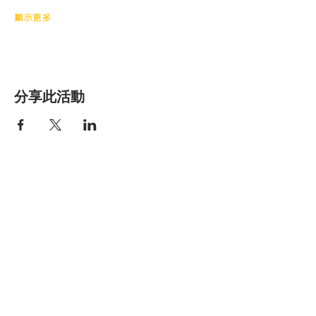
顯示更多
分享此活動
香港明愛家庭服
務
Get social with us!
​​與我們連結
Share your thoughts!
分享您的想法