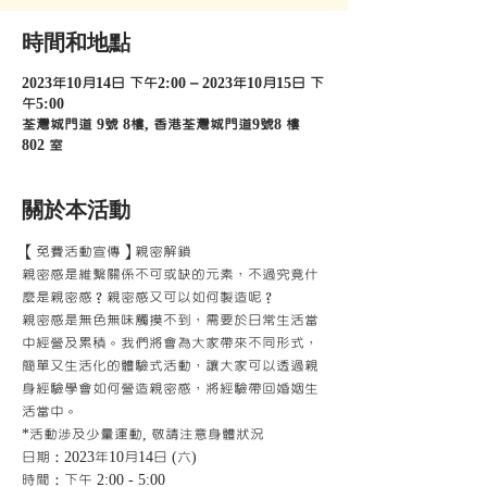
時間和地點
2023年10月14日 下午2:00 – 2023年10月15日 下
午5:00
荃灣城門道 9號 8樓, 香港荃灣城門道9號8 樓
802 室
關於本活動
【免費活動宣傳】親密解鎖
親密感是維繫關係不可或缺的元素，不過究竟什
麼是親密感？親密感又可以如何製造呢？
親密感是無色無味觸摸不到，需要於日常生活當
中經營及累積。我們將會為大家帶來不同形式，
簡單又生活化的體驗式活動，讓大家可以透過親
身經驗學會如何營造親密感，將經驗帶回婚姻生
活當中。
*活動涉及少量運動, 敬請注意身體狀況
日期：2023年10月14日 (六)
時間：下午 2:00 - 5:00