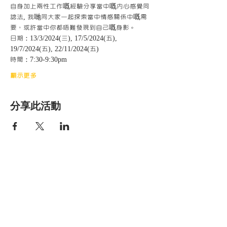
自身加上兩性工作嘅經驗分享當中嘅內心感覺同
諗法, 我哋同大家一起探索當中情感關係中嘅需
要，或許當中你都唔難發現到自己嘅身影。
日期：13/3/2024(三), 17/5/2024(五), 
19/7/2024(五), 22/11/2024(五)
時間：7:30-9:30pm
顯示更多
分享此活動
香港明愛家庭服
務
Get social with us!
​​與我們連結