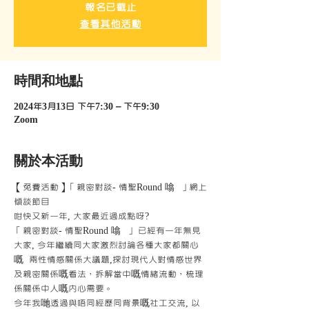
報名已截止
查看其他活動
時間和地點
2024年3月13日 下午7:30 – 下午9:30
Zoom
關於本活動
【免費活動】「親密對談- 情聖Round 噏  」網上
傾談節目
咁快又新一年, 大家最近過成點呀? 
「親密對談- 情聖Round 噏  」 已經有一年無見
大家, 今年繼續同大家激烈討論各種大家都關心
嘅  兩性情感關係大議題,探討現代人對情感世界
及親密關係嘅看法，拆解當中嘅情緒流動，梳理
係關係中人嘅內心需要。
今年我哋透過與唔同經歷同背景嘅社工交流, 以