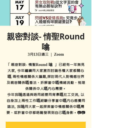
親密對談- 情聖Round
噏
3月13日週三
  |  
Zoom
「親密對談- 情聖Round 噏 」 已經有一年無見
大家, 今年繼續同大家激烈討論各種大家都關心
嘅 兩性情感關係大議題,探討現代人對情感世界
及親密關係嘅看法，拆解當中嘅情緒流動，梳理
係關係中人嘅內心需要。
今年我哋透過與唔同經歷同背景嘅社工交流, 以
自身加上兩性工作嘅經驗分享當中嘅內心感覺同
諗法, 我哋同大家一起探索當中情感關係中嘅需
要，或許當中你都唔難發現到自己嘅身影。📷📷