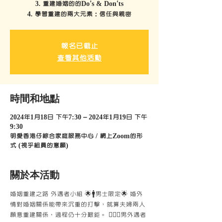
3. 重建婚姻的的Do’s & Don’ts
4. 學習重建的兩大元素：信任與親密
報名已截止
查看其他活動
時間和地點
2024年1月18日 下午7:30 – 2024年1月19日 下午
9:30
明愛香港仔綜合家庭服務中心 / 網上Zoom的形
式 (視乎組員的意願)
關於本活動
婚姻重建之路 外遇者小組 🌟🚹男士限定🌟 婚外
情對婚姻關係能帶來沉重的打擊，就算夫婦兩人
願意重建關係，過程仍十分艱鉅。 🤷🏻‍♂️男外遇者