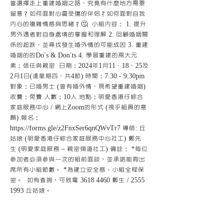
當選擇走上重建婚姻之路，究竟有什麼地方需要
留意？如何面對心靈受傷的伴侶？如何面對自我
內心的複雜情感與思緒？🤔  小組內容： 1. 提升
男外遇者對自身處境的掌握和理解 2. 回顧婚姻關
係的起跌，並尋找發生婚外情的可能成因 3. 重建
婚姻的的Do’s & Don’ts 4. 學習重建的兩大元
素：信任與親密  日期：2024年1月11、18、25及
2月1日(逢星期四，共4節) 時間：7:30 - 9:30pm 
對象：已婚男士 (曾有婚外情，現希望重建婚姻) 
收費：免費 人數：10人 地點：明愛香港仔綜合
家庭服務中心 / 網上Zoom的形式 (視乎組員的意
願) 報名： 
https://forms.gle/z2FnxSer6qnQWvTr7 導師: 丘
姑娘 (明愛香港仔綜合家庭服務中心社工) 鄭先
生 (明愛家庭服務 – 親密頻道社工) 備註： *每位
參加者必須參與一次的組前面談，並承諾能夠出
席所有小組節數。 *為建立安全感，小組全程保
密。  如有查詢，可致電 3618 4460 鄭生 / 2555 
1993 丘姑娘。
分享此活動