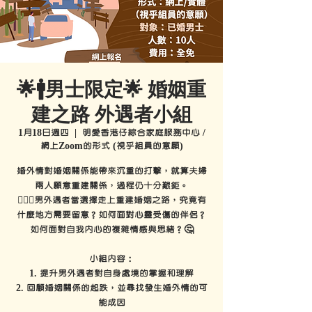
🌟🚹男士限定🌟 婚姻重
建之路 外遇者小組
1月18日週四
  |  
明愛香港仔綜合家庭服務中心 /
網上Zoom的形式 (視乎組員的意願)
婚外情對婚姻關係能帶來沉重的打擊，就算夫婦
兩人願意重建關係，過程仍十分艱鉅。
🤷🏻‍♂️男外遇者當選擇走上重建婚姻之路，究竟有
什麼地方需要留意？如何面對心靈受傷的伴侶？
如何面對自我內心的複雜情感與思緒？🤔
小組內容：
1. 提升男外遇者對自身處境的掌握和理解
2. 回顧婚姻關係的起跌，並尋找發生婚外情的可
能成因