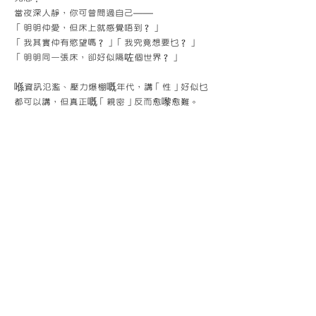
當夜深人靜，你可曾問過自己——
「明明仲愛，但床上就感覺唔到？」
「我其實仲有慾望嗎？」「我究竟想要乜？」
「明明同一張床，卻好似隔咗個世界？」
喺資訊氾濫、壓力爆棚嘅年代，講「性」好似乜
都可以講，但真正嘅「親密」反而愈嚟愈難。
顯示更多
分享此活動
香港明愛家庭服
務