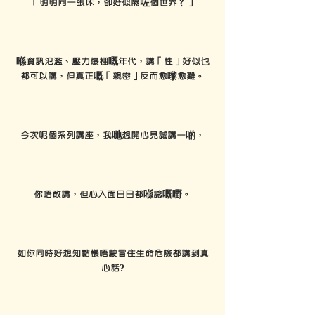
「明明同一張床，卻好似隔咗個世界？」
喺資訊氾濫、壓力爆棚嘅年代，講「性」好似乜
都可以講，但真正嘅「親密」反而愈嚟愈難。
今次呢個系列講座，我哋想開心見誠講一啲，
你唔敢講，但心入面日日都喺諗嘅嘢。
如你同時好想知點樣唔駛冒住生命危險都講到真
心話?