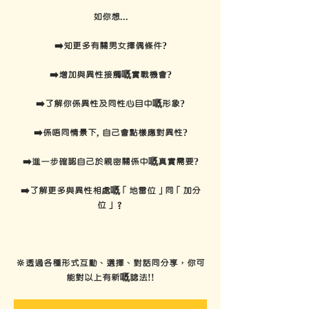
如你想...
➡️知更多有關男女擇偶條件?
➡️增加與異性接觸嘅實戰機會?
➡️了解你係異性及同性心目中嘅形象?
➡️係唔同情景下, 自己會點樣應對異性?
➡️進一步確認自己於親密關係中嘅真實需要?
➡️了解更多與異性相處嘅「地雷位」同「加分
位」？
🔆透過各種形式互動、選擇、對話同分享，你可
能對以上有新嘅諗法!!