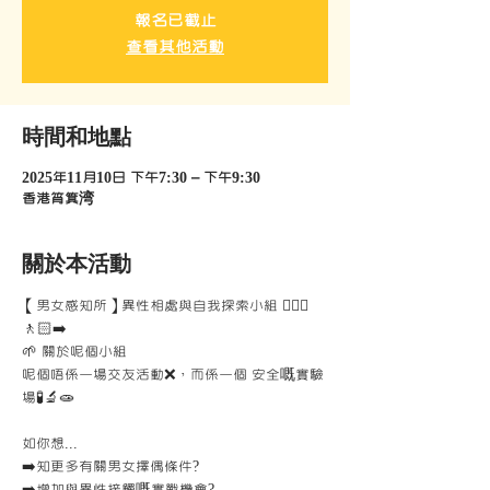
報名已截止
查看其他活動
時間和地點
2025年11月10日 下午7:30 – 下午9:30
香港筲箕湾
關於本活動
【男女感知所】異性相處與自我探索小組 🚶🏻‍♀️
🚶🏻‍➡️
🌱 關於呢個小組
呢個唔係一場交友活動❌，而係一個 安全嘅實驗
場🧪🔬🧫
如你想...
➡️知更多有關男女擇偶條件?