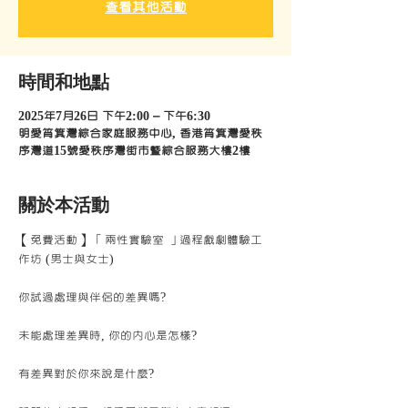
查看其他活動
時間和地點
2025年7月26日 下午2:00 – 下午6:30
明愛筲箕灣綜合家庭服務中心, 香港筲箕灣愛秩
序灣道15號愛秩序灣街市暨綜合服務大樓2樓
關於本活動
【免費活動】 「兩性實驗室 」過程戲劇體驗工
作坊 (男士與女士) 
你試過處理與伴侶的差異嗎?
未能處理差異時, 你的內心是怎樣?
有差異對於你來說是什麼?