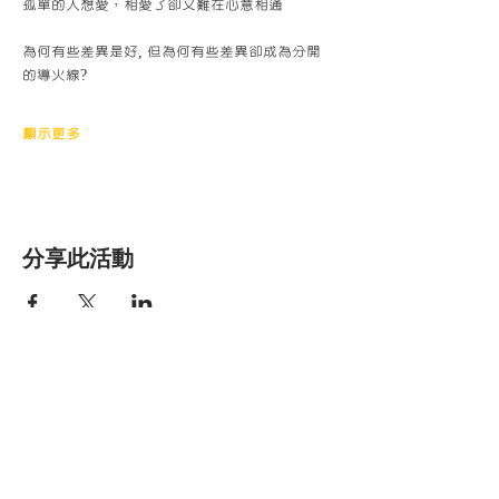
孤單的人想愛，相愛了卻又難在心意相通
為何有些差異是好, 但為何有些差異卻成為分開
的導火線?
顯示更多
分享此活動
香港明愛家庭服
務
Get social with us!
​​與我們連結