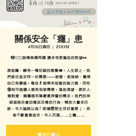
關係安全「癮」患
4月16日週四
  |  
ZOOM
🎼🧜🏻‍♀️餘情無謂再講 講多有更尷尬的對望👀
提起癮，總有一種犯錯的感覺👁️。人生路上，我
們都在追求同一份需要——被愛、被接納、覺得
自己有價值。毒品💊能帶來短暫的能力感，而性
🔞則可能讓人感受到被需要。這些渴望，源於人
類對愛、歸屬感和尊嚴最深層的需求。我們的神
經迴路亦會因毒品及情色行為，釋放大量多巴
胺，令大腦誤以為「呢樣嘢對生存好重要」，然
後不斷重複追求，令人沉溺... ...上癮... ...
報名已截止