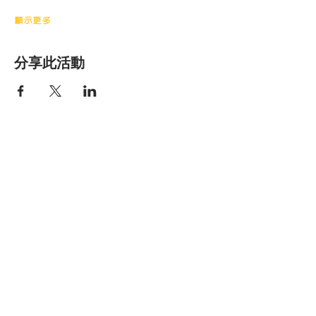
顯示更多
分享此活動
香港明愛家庭服
務
Get social with us!
​​與我們連結
Share your thoughts!
分享您的想法
​
+852 2896 0302 (請表明查詢親密頻道服