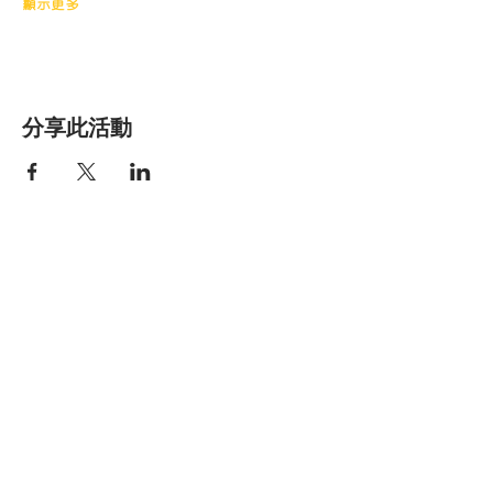
顯示更多
分享此活動
香港明愛家庭服
務
Get social with us!
​​與我們連結
Share your thoughts!
分享您的想法