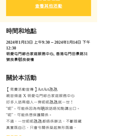
查看其他活動
時間和地點
2024年1月13日 上午9:30 – 2024年1月14日 下午
12:30
明愛屯門綜合家庭服務中心, 香港屯門田景路31
號良景邨良俊樓
關於本活動
【免費活動宣傳】ArtArt氹氹 
親密頻道 X 明愛屯門綜合家庭服務中心
好多人話兩個人一齊呃呃氹氹就一世！
“呃” - 可能係因為有啲說話唔知點講出口。
“呃”，可能係想保護關係。
不過，一世呃呃氹氹都唔係辦法，不斷隱藏
真實既自己，只會令關係築起無形既牆，