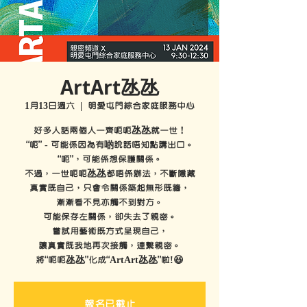
ArtArt氹氹
1月13日週六
  |  
明愛屯門綜合家庭服務中心
好多人話兩個人一齊呃呃氹氹就一世！
“呃” - 可能係因為有啲說話唔知點講出口。
“呃”，可能係想保護關係。
不過，一世呃呃氹氹都唔係辦法，不斷隱藏
真實既自己，只會令關係築起無形既牆，
漸漸看不見亦觸不到對方。
可能保存左關係，卻失去了親密。
嘗試用藝術既方式呈現自己，
讓真實既我地再次接觸，連繫親密。
將“呃呃氹氹”化成“ArtArt氹氹”啦!😆
報名已截止