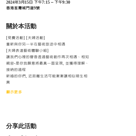
2024年3月15日 下午7:15 – 下午9:30
香港荃灣城門道9號
關於本活動
[免費活動] [夫婦活動] 
重新與你另一半在藝術旅途中相遇
[夫婦表達藝術體驗小組]
讓我們心裡的聲音透過藝術創作再次相遇、相知
親密-是你我願意將最真一面呈現, 並獲得理解、
接納的過程
新婚的你們, 近距離生活可能漸漸讓相似萌生相
異
顯示更多
分享此活動