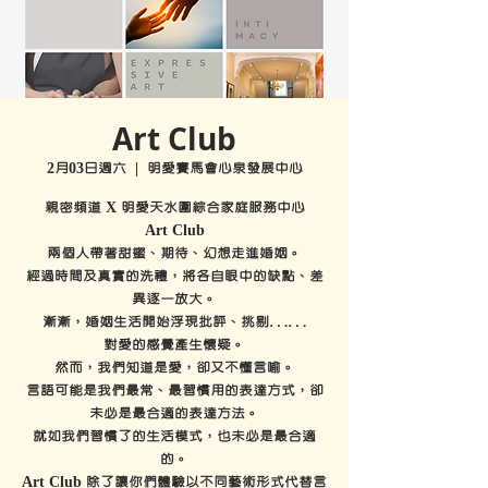
Art Club
2月03日週六
  |  
明愛賽馬會心泉發展中心
親密頻道 X 明愛天水圍綜合家庭服務中心
Art Club
兩個人帶著甜蜜、期待、幻想走進婚姻。
經過時間及真實的洗禮，將各自眼中的缺點、差
異逐一放大。
漸漸，婚姻生活開始浮現批評、挑剔……
對愛的感覺產生懷疑。
然而，我們知道是愛，卻又不懂言喻。
言語可能是我們最常、最習慣用的表達方式，卻
未必是最合適的表達方法。
就如我們習慣了的生活模式，也未必是最合適
的。
Art Club 除了讓你們體驗以不同藝術形式代替言