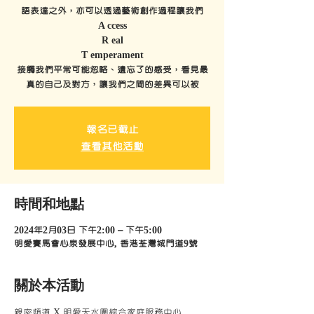
語表達之外，亦可以透過藝術創作過程讓我們
A ccess
R eal
T emperament
接觸我們平常可能忽略、遺忘了的感受，看見最
真的自己及對方，讓我們之間的差異可以被
報名已截止
查看其他活動
時間和地點
2024年2月03日 下午2:00 – 下午5:00
明愛賽馬會心泉發展中心, 香港荃灣城門道9號
關於本活動
親密頻道 X 明愛天水圍綜合家庭服務中心