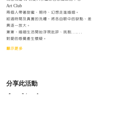
Art Club
兩個人帶著甜蜜、期待、幻想走進婚姻。
經過時間及真實的洗禮，將各自眼中的缺點、差
異逐一放大。
漸漸，婚姻生活開始浮現批評、挑剔……
對愛的感覺產生懷疑。
顯示更多
分享此活動
香港明愛家庭服
務