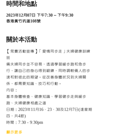
時間和地點
2023年12月07日 下午7:30 – 下午9:30
香港黃竹坑道108號
關於本活動
【免費活動宣傳】「愛情同步走」夫婦健康訓練
班
倆夫婦同步並不容易，透過學習緩步跑和急步
行，讓自己的身心得到鍛鍊，同時調較倆人的步
速和對彼此的期望。從改善身體狀況到夫婦關
係，都需要知識、技巧和行動。
內容：
基本身體檢查、健康知識、學習健步走與緩步
跑、夫婦健康相處之道
日期：2023年11月16、23、30及12月7日(逢星期
四，共4節)
時間：7:30 - 9:30pm
顯示更多