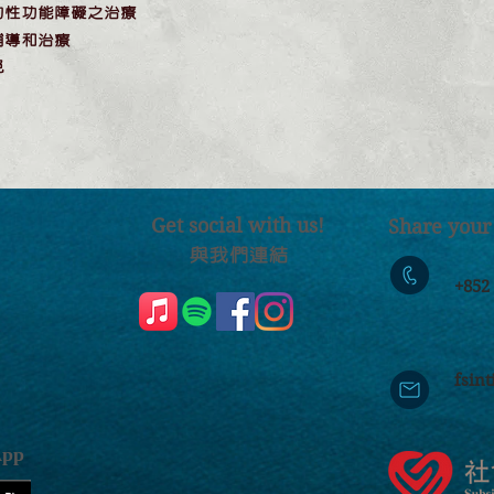
的性功能障礙之治療
輔導和治療
免
Get social with us!
Share your
​​與我們連結
​
+85
fsin
pp