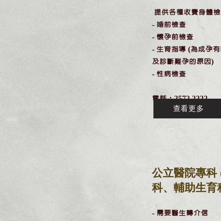
提供各種收費身體檢
- 婚前檢查
- 懷孕前檢查
- 生育指導 (為成
及診斷難孕的原因)
- 性病檢查
​電話：2572 2222
查看更多
公立醫院專科 
科、輔助生育
​-
需要醫生轉介信