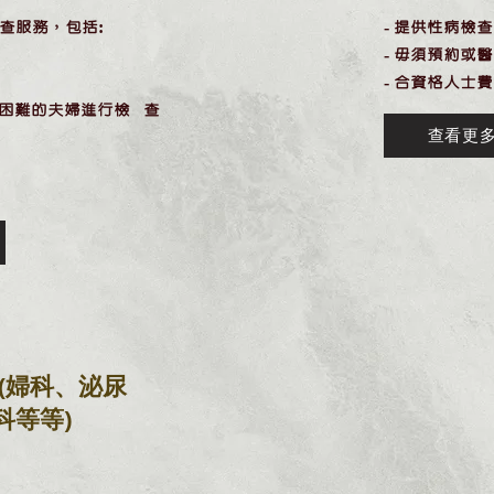
查服務，包括:
- 提供性病檢
- 毋須預約或
- 合資格人士
孕有困難的夫婦進行檢 查
查看更
(婦科、泌尿
科等等)