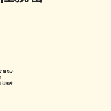
小組有少
!
性知識拆