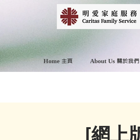
Home 主頁
About Us 關於我們
[網上