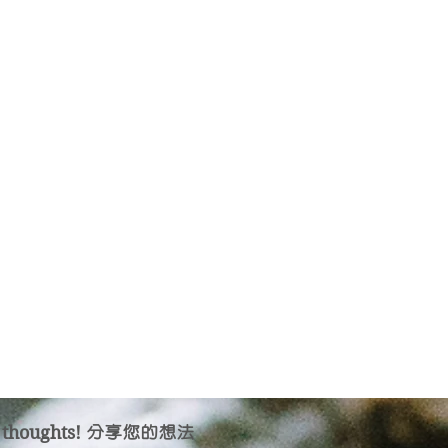
 thoughts!
分享您的想法