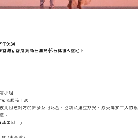
下午9:30
東荃灣), 香港葵涌石圍角邨石桃樓A座地下
婦小組
合家庭服務中心
彼此因應對方的舞步互相配合、協調及建立默契，感受屬於二人的親
趣。
 (逢星期二)
心 (東荃灣)