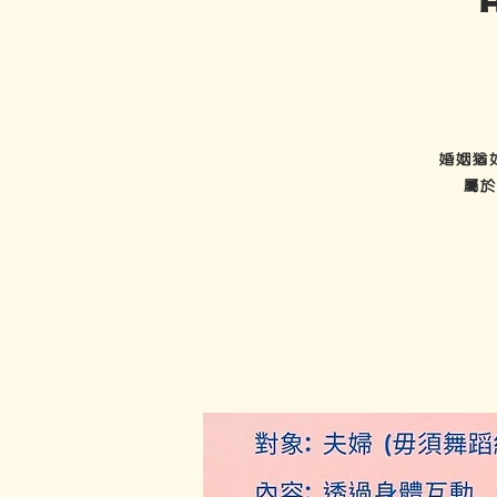
婚姻猶
屬於