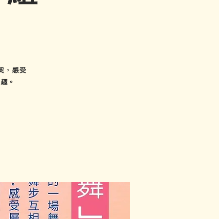
契，感受
樂趣。