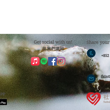
Get social with us!
Share your
​​與我們連結
​
+85
fsin
pp