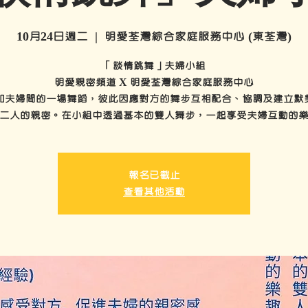
10月24日週二
  |  
明愛荃灣綜合家庭服務中心 (東荃灣)
「談情跳舞」夫婦小組
明愛親密頻道 X 明愛荃灣綜合家庭服務中心
如夫婦間的一場舞蹈，彼此因應對方的舞步互相配合、協調及建立默
二人的親密。在小組中透過基本的雙人舞步，一起享受夫婦互動的
報名已截止
查看其他活動