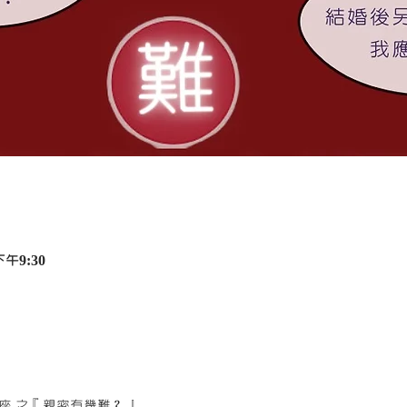
下午9:30
座 之『親密有幾難？』