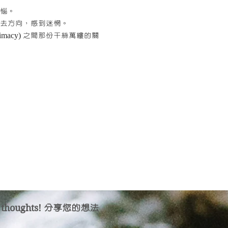
惱。
去方向，感到迷惘。
ntimacy) 之間那份千絲萬縷的關
 thoughts!
分享您的想法