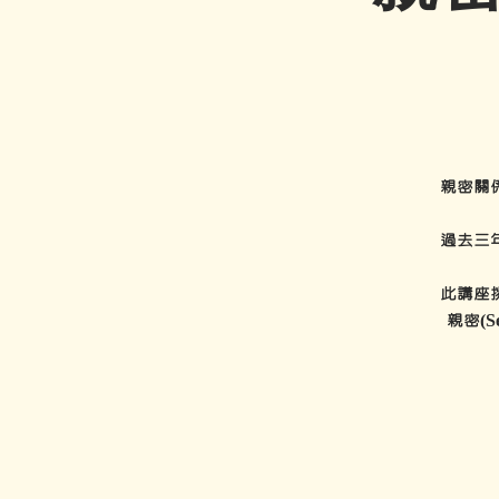
親密關
過去三
此講座挑
親密(S