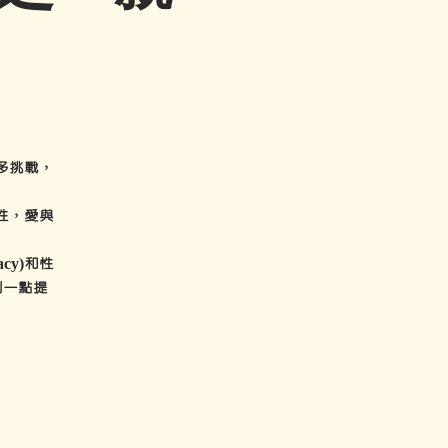
多挑戰，
性，愛與
cy)和性
找到一點提