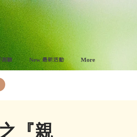
自評測驗
New 最新活動
More
 之『親