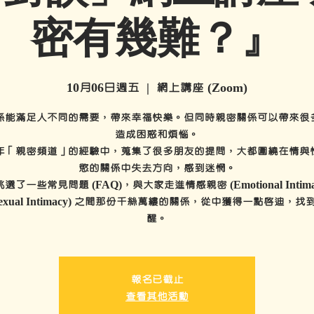
密有幾難？』
10月06日週五
  |  
網上講座 (Zoom)
係能滿足人不同的需要，帶來幸福快樂。但同時親密關係可以帶來很
造成困惑和煩惱。
年「親密頻道」的經驗中，蒐集了很多朋友的提問，大都圍繞在情與
慾的關係中失去方向，感到迷惘。
選了一些常見問題 (FAQ)，與大家走進情感親密 (Emotional Intima
exual Intimacy) 之間那份千絲萬縷的關係，從中獲得一點啟迪，
醒。
報名已截止
查看其他活動