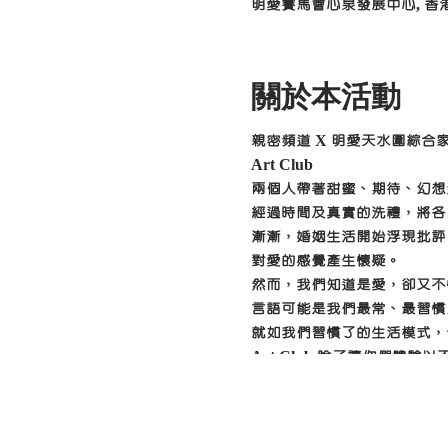
明愛賽馬會心泉發展中心, 香
關於本活動
親密頻道 X 明愛天水圍綜合
Art Club
兩個人帶著甜蜜、期待、幻想
經過時間及真實的洗禮，將各
漸漸，婚姻生活開始浮現批
對愛的感覺產生懷疑。
然而，我們知道是愛，卻又不
言語可能是我們最常、最習慣
就如我們習慣了的生活模式，
Art Club 除了讓你們
A ccess
R eal
T emperament