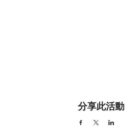
接觸我們平常可能忽略、遺忘
A ttune
R espect
T reassure
營造一段可以承載差異、互補
誠邀有意經營婚姻關係的夫婦
日期：2024年2月3、17及3月2、
時間：14:00-17:00
地點：荃灣城門道9號 (明愛
對象：婚齡0-5年夫婦優先
費用：免費
報名連結：
https://forms.g
查詢：3618 4460 - Elsa Won
分享此活動