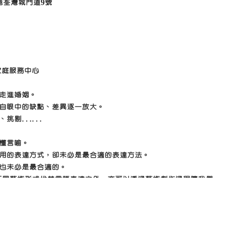
港荃灣城門道9號
家庭服務中心
走進婚姻。
自眼中的缺點、差異逐一放大。
評、挑剔……
懂言喻。
用的表達方式，卻未必是最合適的表達方法。
也未必是最合適的。
體驗以不同藝術形式代替言語表達之外，亦可以透過藝術創作過程讓我們