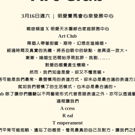
3月16日週六
  |  
明愛賽馬會心泉發展中心
親密頻道 X 明愛天水圍綜合家庭服務中心
Art Club
兩個人帶著甜蜜、期待、幻想走進婚姻。
經過時間及真實的洗禮，將各自眼中的缺點、差異逐一放大。
漸漸，婚姻生活開始浮現批評、挑剔……
對愛的感覺產生懷疑。
然而，我們知道是愛，卻又不懂言喻。
語可能是我們最常、最習慣用的表達方式，卻未必是最合適的表達方
就如我們習慣了的生活模式，也未必是最合適的。
 Club 除了讓你們體驗以不同藝術形式代替言語表達之外，亦可以透過
過程讓我們
A ccess
R eal
T emperament
們平常可能忽略、遺忘了的感受，看見最真的自己及對方，讓我們之