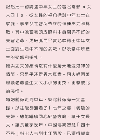
記起另一齣講述中年女士的著名電影 《女
人四十》，從女性的視角探討中年女士在
家庭、事業及社會所帶來的種種壓力和挑
戰。其中她硬著頭皮照料本身關係不好的
失智老爺，更細膩而平實地展露出中年女
士面對生活中不同的挑戰，以及當中所產
生的疑惑和爭扎。
她與丈夫的感情沒有什麼驚天地泣鬼神的
情節，只是平淡得異常真實。兩夫婦因著
照顧老爺產生大大小小的衝突，衝擊彼此
的感情。
婚姻關係走到中年，彼此關係有一定基
礎。以往能夠通過了「七年之癢」考驗的
夫婦，總能繼續同心經營家庭，讓子女長
大，讓長輩享晚年。中國傳統智慧「四十
不惑」指出人去到中年階段，已獲得豐富