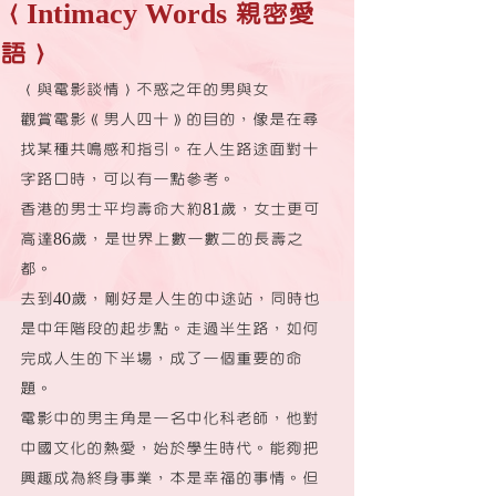
〈Intimacy Words 親密愛
語〉
〈與電影談情〉不惑之年的男與女
觀賞電影《男人四十》的目的，像是在尋
找某種共鳴感和指引。在人生路途面對十
字路口時，可以有一點參考。
香港的男士平均壽命大約81歲，女士更可
高達86歲，是世界上數一數二的長壽之
都。
去到40歲，剛好是人生的中途站，同時也
是中年階段的起步點。走過半生路，如何
完成人生的下半場，成了一個重要的命
題。
電影中的男主角是一名中化科老師，他對
中國文化的熱愛，始於學生時代。能夠把
興趣成為終身事業，本是幸福的事情。但