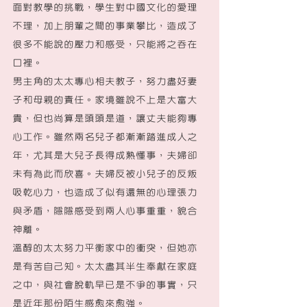
面對教學的挑戰，學生對中國文化的愛理
不理，加上朋輩之間的事業攀比，造成了
很多不能說的壓力和感受，只能將之吞在
口裡。
男主角的太太專心相夫教子，努力盡好妻
子和母親的責任。家境雖說不上是大富大
貴，但也尚算是頭頭是道，讓丈夫能夠專
心工作。雖然兩名兒子都漸漸踏進成人之
年，尤其是大兒子長得成熟懂事，夫婦卻
未有為此而欣喜。夫婦反被小兒子的反叛
吸乾心力，也造成了似有還無的心理張力
與矛盾，隱隱感受到兩人心事重重，貌合
神離。
溫醇的太太努力平衡家中的衝突，但她亦
是有苦自己知。太太盡其半生奉獻在家庭
之中，與社會脫軌早已是不爭的事實，只
是近年那份陌生感愈來愈強。