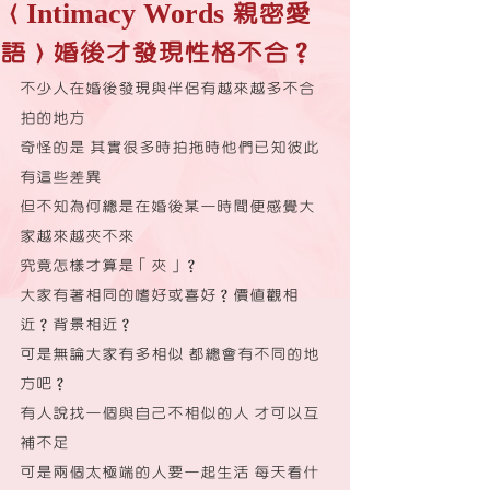
〈Intimacy Words 親密愛
語〉婚後才發現性格不合？
不少人在婚後發現與伴侶有越來越多不合
拍的地方
奇怪的是 其實很多時拍拖時他們已知彼此
有這些差異
但不知為何總是在婚後某一時間便感覺大
家越來越夾不來
究竟怎樣才算是「夾」？
大家有著相同的嗜好或喜好？價值觀相
近？背景相近？
可是無論大家有多相似 都總會有不同的地
方吧？
有人說找一個與自己不相似的人 才可以互
補不足
可是兩個太極端的人要一起生活 每天看什