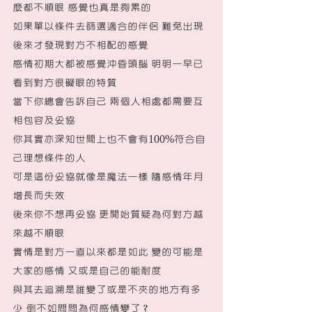
麼都不順眼 感覺也真是夠累的
如果單以條件去篩選適合的伴侶 難免出現
後來才發現對方不相配的感覺
感情初期大都被感覺沖昏頭腦 明明一早已
看到對方很礙眼的特質
當下你總會告訴自己 兩個人相處都需要互
相包容及妥協
你其實亦深知世間上也不會有100%符合自
己理想條件的人
可是這份妥協就像是魔法一樣 隨感情年月
增長而失效
後來你不想再妥協 更開始質疑為何對方越
來越不順眼
實情是對方一直以來都是如此 變的可能是
大家的感情 又或是自己的能耐度
與其去追溯是誰變了或是不夾的地方有多
少 倒不如問問為何感情變了？