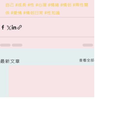
自己
#成長
#性
#心理
#情緒
#情侶
#兩性關
係
#愛情
#情侶日常
#性知識
查看全部
最新文章