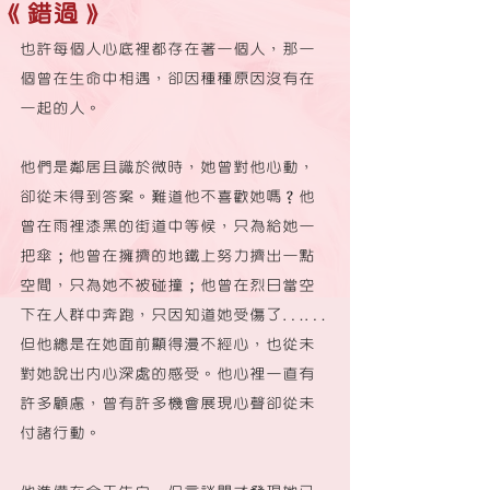
《錯過》
也許每個人心底裡都存在著一個人，那一
個曾在生命中相遇，卻因種種原因沒有在
一起的人。
他們是鄰居且識於微時，她曾對他心動，
卻從未得到答案。難道他不喜歡她嗎？他
曾在雨裡漆黑的街道中等候，只為給她一
把傘；他曾在擁擠的地鐵上努力擠出一點
空間，只為她不被碰撞；他曾在烈日當空
下在人群中奔跑，只因知道她受傷了……
但他總是在她面前顯得漫不經心，也從未
對她說出內心深處的感受。他心裡一直有
許多顧慮，曾有許多機會展現心聲卻從未
付諸行動。