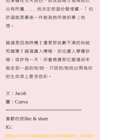
他準備在今天告白，但言談間才發現她已
心有所屬……他決定把這份愛埋藏，「也
許這就是最後一件能為她所做的事」他
想。
錯過是因為時機？還是那些數不清的糾結
和猶豫？錯過讓人懊悔，但也讓人學懂珍
惜。或許有一天，你會感激那位愛過卻未
能走到一起的他/她，只因他/她的出現為你
的生命添上更多色彩。
文：Jacob
圖：Canva
===========================
喜歡的按like & share
IG: 
https://www.instagram.com/intimacy_channe