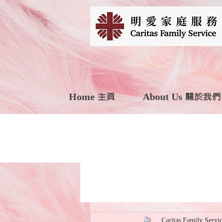
Home 主頁
About Us 關於我們
Caritas Family Servi