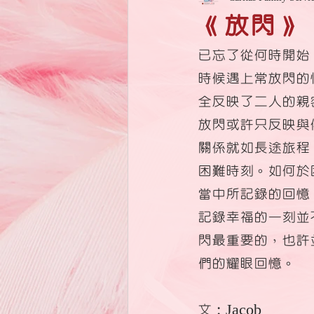
《放閃》
已忘了從何時開始
時候遇上常放閃的
全反映了二人的親
放閃或許只反映與
關係就如長途旅程
困難時刻。如何於
當中所記錄的回憶
記錄幸福的一刻並
閃最重要的，也許
們的耀眼回憶。
文：Jacob