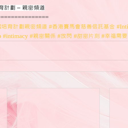
計劃 – 親密頻道
===============
姻培育計劃親密頻道
#香港賽馬會慈善信託基金
#Int
p
#intimacy
#親密關係
#放閃
#甜密片刻
#幸福需