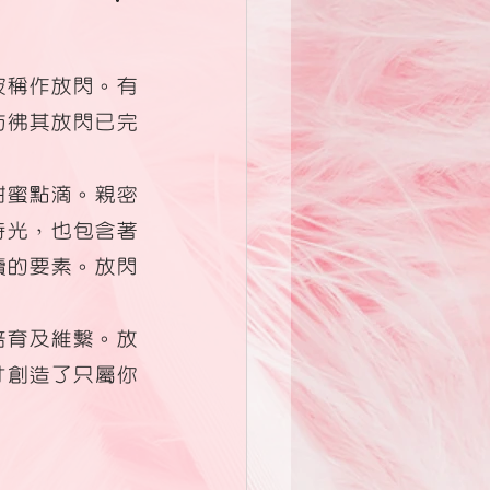
被稱作放閃。有
彷彿其放閃已完
甜蜜點滴。親密
時光，也包含著
續的要素。放閃
培育及維繫。放
才創造了只屬你