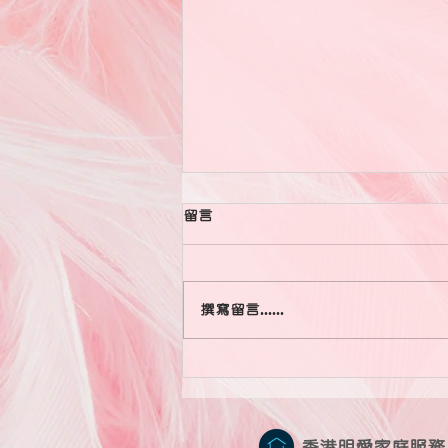
留言
撰寫留言......
婚姻，從來都不是因為一件小事
而壓垮，而是堆積了海量的雞毛
與蒜皮造成的慢性關係勞損。