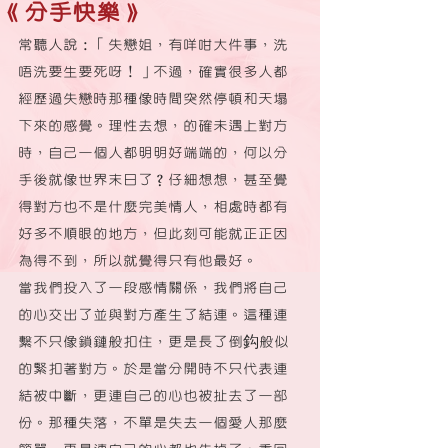
《分手快樂》
常聽人說：「失戀姐，有咩咁大件事，洗
唔洗要生要死呀！」不過，確實很多人都
經歷過失戀時那種像時間突然停頓和天塌
下來的感覺。理性去想，的確未遇上對方
時，自己一個人都明明好端端的，何以分
手後就像世界末日了？仔細想想，甚至覺
得對方也不是什麼完美情人，相處時都有
好多不順眼的地方，但此刻可能就正正因
為得不到，所以就覺得只有他最好。
當我們投入了一段感情關係，我們將自己
的心交出了並與對方產生了結連。這種連
繫不只像鎖鏈般扣住，更是長了倒鈎般似
的緊扣著對方。於是當分開時不只代表連
結被中斷，更連自己的心也被扯去了一部
份。那種失落，不單是失去一個愛人那麼