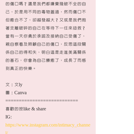
的傷口嗎？還是我們都嫌棄殘破不全的自
己，於是用不同的毒物蓋過，然而傷口不
但癒合不了，卻越發越大？又或是我們抱
著支離破碎的自己在等待下一任來拯救？
當有一天你勇於承認及接納自己受傷了，
親自察看及照顧自己的傷口，反思這段關
係自己的得和失，明白這是走進美滿關係
的基石，你會為自己療癒了，成長了而感
到真正的快樂。
文：文ly
圖：Canva
===========================
喜歡的按like & share
IG: 
https://www.instagram.com/intimacy_channe
l/