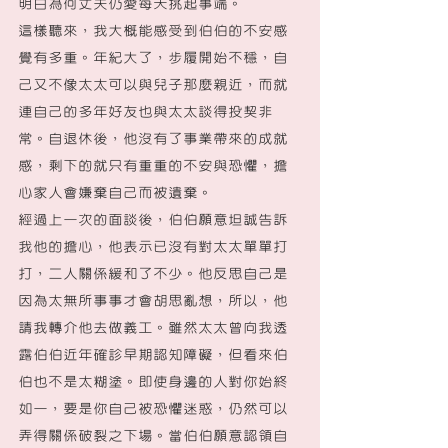
明白為何丈夫仍愛每天挑起事端。
這樣聽來，我大概能感受到伯伯的不安感
覺有多重。年紀大了，步履開始不穩，自
己又不像太太可以與兒子那麼親近，而就
連自己的多年好友也與太太談得投契非
常。自退休後，他沒有了事業帶來的成就
感，剩下的就只有重重的不安與恐懼，擔
心家人會嫌棄自己而被遺棄。
經過上一次的面談後，伯伯願意坦誠告訴
我他的擔心，他表示已沒有對太太單單打
打，二人關係緩和了不少。他反思自己是
因為太無所事事才會胡思亂想，所以，他
請我轉介他去做義工。雖然太太曾向我透
露伯伯近年確診早期認知障礙，但看來伯
伯也不是太糊塗。即使身邊的人對你始終
如一，要是你自己被恐懼迷惑，仍然可以
弄得關係破裂之下場。當伯伯願意認領自