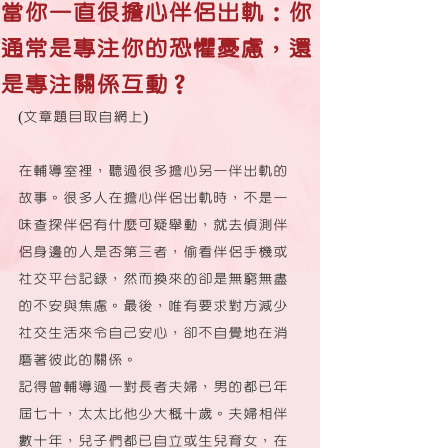
當你一直很擔心伴侶出軌：你
通常是專注你的恐懼憂慮，還
是專注關係互動？
(文章題目取自網上)
在輔導室裡，聽過很多擔心另一伴出軌的
故事。很多人在擔心伴侶出軌時，不是一
味查探伴侶有什麼可疑舉動，就去偵測伴
侶身邊的人是否第三者，偷看伴侶手機或
社交平台記錄，然而換來的卻是無窮無盡
的不安與焦慮。最後，唯有要求對方減少
社交生活來令自己安心，卻不自覺地在消
磨著彼此的關係。
記得曾輔導過一對長者夫婦，男的都已年
屆七十，太太比他少大概十歲。夫婦相伴
數十年，兒子們都已自立或生兒育女，在