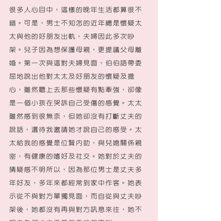
很多人心目中，這樣的晚年生活都算很不
錯。可是，男士不知怎的近年總是懷疑太
太與他的好朋友出軌，夫婦因此多次吵
架。兒子因為想保護母親，更提議父母離
婚。第一次與這對夫婦見面，伯伯語帶委
屈地說出他對太太及好朋友的懷疑及擔
心，雖然聽上去那些懷疑有點牽強，卻像
是一個小孩在哭訴自己受傷的感覺。太太
雖然感到很無奈，但她卻沒有打斷丈夫的
說話，還待我邀請她才說自己的感受。太
太給我的感覺是位賢內助，與兒媳關係親
密，有健康的嗜好及社交。她對於丈夫的
猜疑感不明所以，因為那位男士是丈夫多
年好友，多年來都經常到家中作客。她表
示從不與對方單獨見面，而自從與丈夫吵
架後，她都沒有再與對方訊息來往，她不