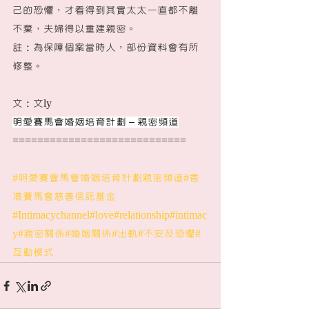
己的恐懼，才看得到其實太太一直都不離
不棄，夫婦得以重建親密。
註：為保障個案當時人，部份資料會有所
修整。
文：文ly
明愛賽馬會婚姻培育計劃 – 親密頻道
============================
#明愛賽會馬會婚姻培育計劃親密頻道
#香
港賽馬會慈善信託基金
#Intimacychannel
#love
#relationship
#intimac
y
#親密關係
#婚姻關係
#出軌
#不安及恐懼
#
互動模式