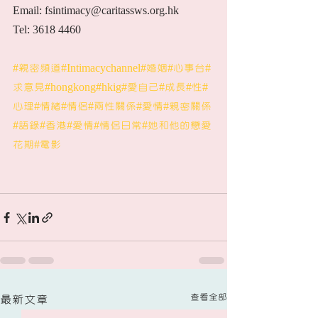
Email: fsintimacy@caritassws.org.hk
Tel: 3618 4460
#親密頻道
#Intimacychannel
#婚姻
#心事台
#
求意見
#hongkong
#hkig
#愛自己
#成長
#性
#
心理
#情緒
#情侶
#兩性關係
#愛情
#親密關係
#語錄
#香港
#愛情
#情侶日常
#她和他的戀愛
花期
#電影
查看全部
最新文章