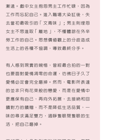
漸遠。戲中女主抱怨男主工作忙碌，因為
工作而忘記自己。進入職場大染缸後，失
去當初最吸引的「文青味」；男主則埋怨
女主不思進取「離地」，不懂體諒在外辛
勞工作的自己。思想價值觀上的分歧造成
生活上的各種不協調，導致最終分手。
有人感到現實的婉惜，曾經最合拍的一對
也要面對愛情凋零的命運，彷彿日子久了
愛情必定會完全磨掉。然而，電影所表達
的並非只有花束般的戀愛，而是在愛情中
更應保有自己，再向外拓展，去接納和回
饋對方的饋贈，而不是降低生活品質，一
味的尋求滿足雙方，過睜隻眼閉隻眼的生
活，把自己磨掉。