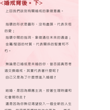
<婚戒背後。下>
 上回我們談到有關婚戒的象徵意義。
 指環的形狀是圓形，沒有盡頭，代表永恆
的愛；
 指環中間的指洞，象徵通往未來的通道；
 金屬/堅固的材質，代表關係的堅實和不
朽。
 無論是已婚或是未婚的你，曾否認真思考
過交換婚戒，其實代表著什麼呢？
 自己又是為了什麼想進入婚姻？
 結婚，是因為順應主流，按著生理時鐘和
社會期待走？
 還是因為你熱切渴望投入一個全新的人生