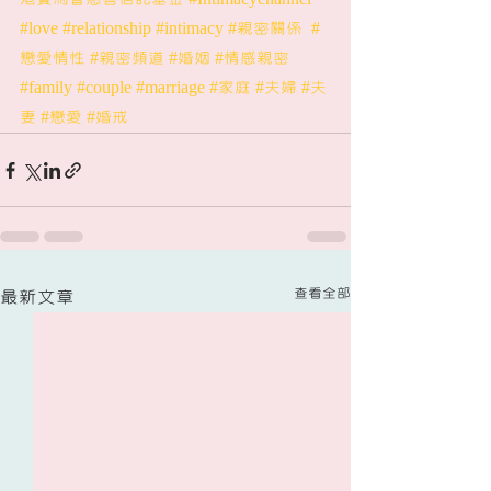
#love
#relationship
#intimacy
#親密關係
#
戀愛情性
#
親密頻道
#婚姻
#情感親密
#family
#couple
#marriage
#家庭
#夫婦
#夫
妻
#戀愛
#婚戒
查看全部
最新文章