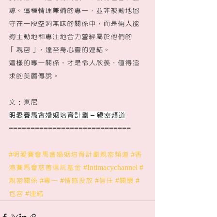
諒。這種情理兼備的專一，並非被動地留
守在一段空洞無味的關係中，而是倆人能
夠主動地和專注地合力營經屬於他們的
「親密」，達至身心靈的連結。
這樣的專一關係，才是令人欣羨，值得追
求的美麗傳說。
文：東尼
明愛賽馬會婚姻培育計劃 – 親密頻道
============================
#明愛賽會馬會婚姻培育計劃親密頻道
#香
港賽馬會慈善信託基金
#Intimacychannel
#
親密關係
#專一
#情感投放
#信任
#關懷
#
包容
#連結