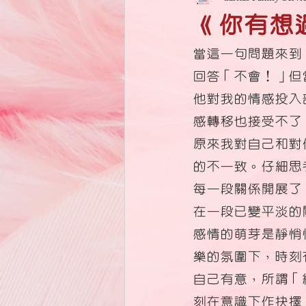
《你有想
當這一句問題來到
回答「不會！」但
他對我的情感投入
感轉移也接受不了
原來我對自己和對
的不一致。仔細思
每一段關係開展了
在一段已變平淡的
感情的萌芽是靜悄
樂的氛圍下，時刻
自己有意，所謂「
刻在意識下作抉擇