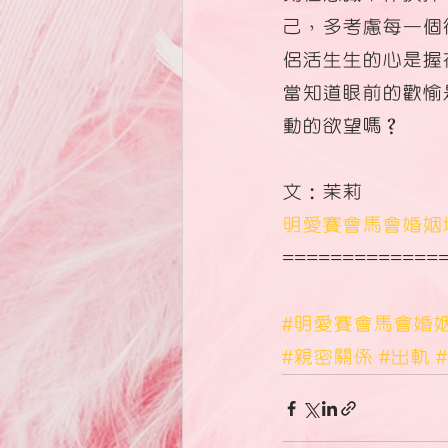
己，多考慮每一個
侶活生生的心是握
當知道眼前的歡愉
動的欲望嗎？
文：茉莉
明愛賽會馬會婚姻
=============
#明愛賽會馬會婚
#親密關係
#出軌