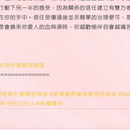
行動下另一半的感受，因為關係的信任建立有雙方
在你的手中。信任受傷過後並非簡單的治理便可，
是會換來你愛人的血與淚時，你越歡愉伴侶會越痛
培育計劃親密頻道
===============
姻培育計劃親密頻道
#香港賽馬會慈善信託基金
#Int
#保守自己的心
#栽種關係