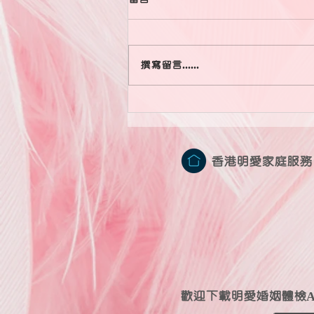
撰寫留言......
婚姻，從來都不是因為一件小事
而壓垮，而是堆積了海量的雞毛
與蒜皮造成的慢性關係勞損。
香港明愛家庭服務
歡迎下載明愛婚姻體檢
A