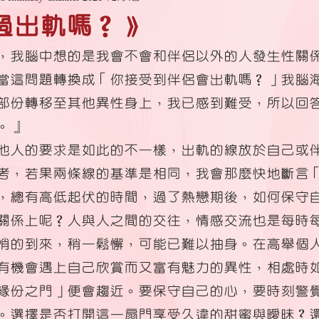
過出軌嗎？》
，我腦中想的是我會不會和伴侶以外的人發生性關
當這問題轉換成「你接受到伴侶會出軌嗎？」我腦
部份轉移至其他異性身上，我已感到難受，所以回
。』
他人的要求是如此的不一樣，出軌的線放於自己或
考，若果兩條線的基準是相同，我會那麼快地斷言
，總有高低起伏的時間，過了熱戀期後，如何保守
關係上呢？人與人之間的交往，情感交流也是每時
悄的到來，稍一鬆懈，可能已難以抽身。在高舉個
有機會遇上自己欣賞而又富有魅力的異性，相處時
緣份之門」便會趨近。要保守自己的心，要時刻警
。選擇是否打開這一扇門享受久違的甜蜜與曖昧？