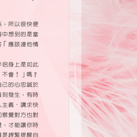
係，所以很快便
海中想到的是當
答『應該連他情
伴侶身上是如此
「不會！」嗎？
自己的心忠誠於
每刻發生，有時
人主義、講求快
如察覺對方也對
覺，才能讓你時
還是趕緊提醒自