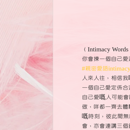
〈Intimacy Wor
你會揀一個自己愛
#親密愛語intimacy
人來人往，相信我
一個自己愛定係合
自己愛嘅人可能會
做，咩都一齊去體
嘅時刻，彼此間無
會，亦會連講三個