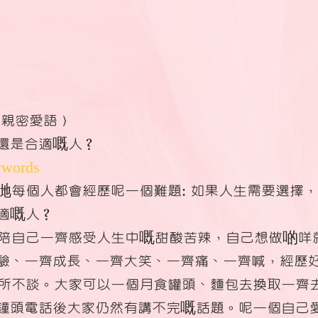
ds 親密愛語〉
還是合適嘅人？
words
哋每個人都會經歷呢一個難題: 如果人生需要選擇
適嘅人？
陪自己一齊感受人生中嘅甜酸苦辣，自己想做啲咩
驗、一齊成長、一齊大笑、一齊痛、一齊喊，經歷
所不談。大家可以一個月食罐頭、麵包去換取一齊
鐘頭電話後大家仍然有講不完嘅話題。呢一個自己