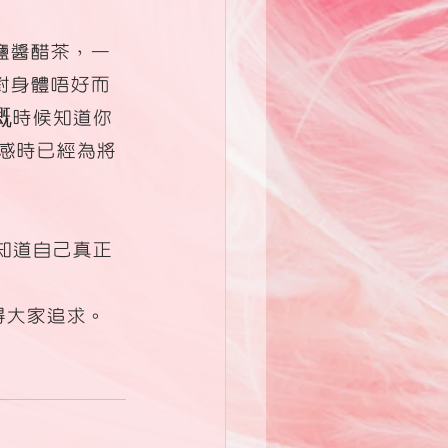
鹽醬醋茶，一
對身體唔好而
嘅時候知道你
感時已經為將
知道自己真正
得大家追求。