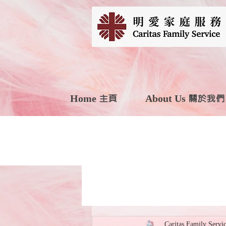
Home 主頁
About Us 關於我們
Caritas Family Servi