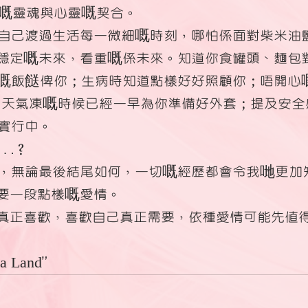
嘅靈魂與心靈嘅契合。
自己渡過生活每一微細嘅時刻，哪怕係面對柴米油
穩定嘅未來，看重嘅係未來。知道你食罐頭、麵包
嘅飯餸俾你；生病時知道點樣好好照顧你；唔開心
 天氣凍嘅時候已經一早為你準備好外套；提及安全
實行中。
…？
，無論最後結尾如何，一切嘅經歷都會令我哋更加
要一段點樣嘅愛情。
真正喜歡，喜歡自己真正需要，依種愛情可能先值
 Land”