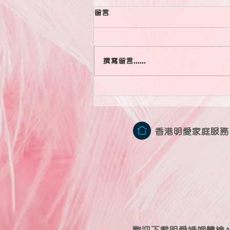
留言
撰寫留言......
婚姻，從來都不是因為一件小事
而壓垮，而是堆積了海量的雞毛
與蒜皮造成的慢性關係勞損。
香港明愛家庭服務