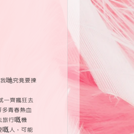
，我哋究竟要揀
就一齊瘋狂去
好多青春熱血
去旅行嘅機
愛嘅人，可能