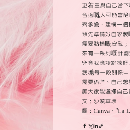
更着重與自己當下
合適嘅人可能會陪
齊承擔、建構一個
預先準備好自家製
需要點樣嘅安慰；
來有一系列嘅計劃
究竟我應該點揀好
我哋每一段關係中
需要係咩、自己想
願大家能選擇自己
文：沙漠草原
圖：Canva、”La La