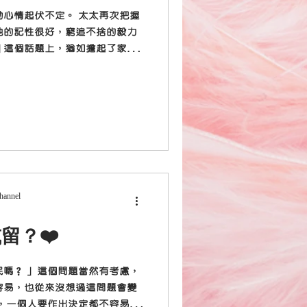
心情起伏不定。 太太再次把握
她的記性很好，窮追不捨的毅力
」這個話題上，猶如擔起了家人
沉重，半步難移。 轉念回想當
詞，經過時日的沖洗，好像無
Channel
留？❤️
嗎？」 這個問題當然有考慮，
容易，也從來沒想過這問題會變
，一個人要作出決定都不容易，