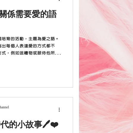
密關係需要愛的語
姻培育的活動，主題為愛之語。
指出每個人表達愛的方式都不
方式，例如送禮物或服侍他所愛
的途徑也不同，例如身體擁抱或
能體會愛。 ...
Channel
代的小故事🖊❤️