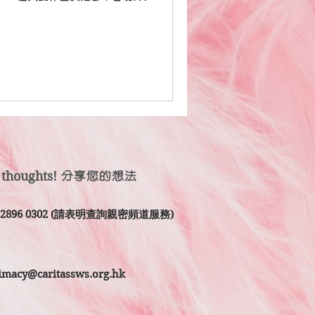
絶對是一項大挑戰。 我只能以
，運用較擅長的分析能力，...
 thoughts!
分享您的想法
2 2896 0302 (請表明查詢親密頻道服務)
timacy@caritassws.org.hk