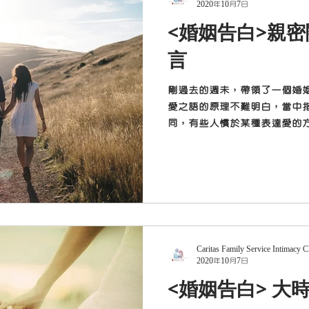
2020年10月7日
<婚姻告白>親
言
剛過去的週未，帶領了一個婚
愛之語的原理不難明白，當中
同，有些人慣於某種表達愛的
的人。同樣地，每個人經驗愛
說欣賞的說話，對某些人來說會更
Caritas Family Service Intimacy 
2020年10月7日
<婚姻告白> 大時