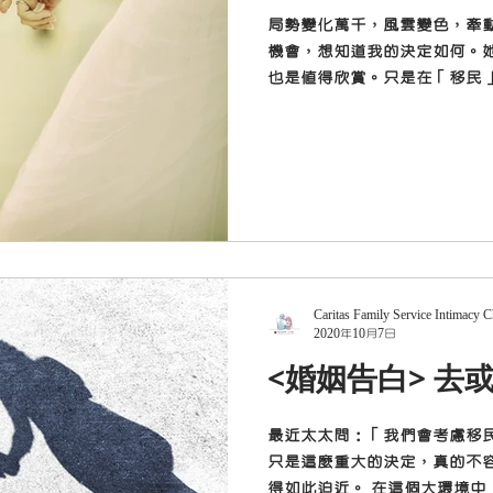
局勢變化萬千，風雲變色，牽動
機會，想知道我的決定如何。
也是值得欣賞。只是在「移民
將來福祉的責任，一下子感覺很
初，結婚時對太太所作出的誓
可...
Caritas Family Service Intimacy 
2020年10月7日
<婚姻告白> 去或
最近太太問：「我們會考慮移民
只是這麼重大的決定，真的不
得如此迫近。 在這個大環境中