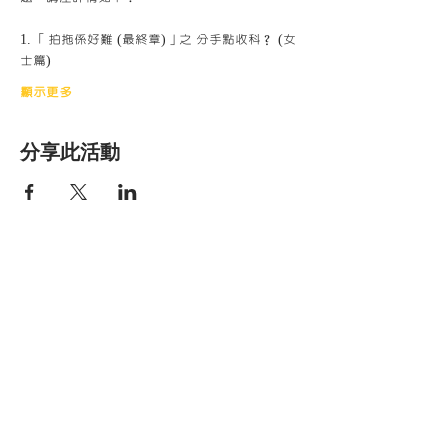
1. 「拍拖係好難 (最終章)」之 分手點收科？ (女
士篇)
顯示更多
分享此活動
香港明愛家庭服
務
Get social with us!
​​與我們連結