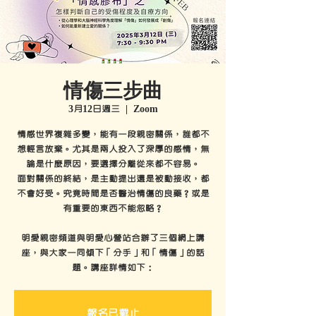
情傷三步曲
3月12日週三
  |  
Zoom
情感世界複雜多變，能有一段親密關係，誰都不
想輕言放棄。尤其是兩人投入了深厚的感情，無
論是什麼原因，要選擇分離從來都不容易。
面對關係的終結，是主動提出還是被動接收，都
不會好受。究竟時間是否醫治情傷的良藥？或是
有重要的東西不能忽略？
明愛親密頻道與明愛心營站合辦了三個網上講
座，與大家一同傾下「分手」和「情傷」的話
報名已截止