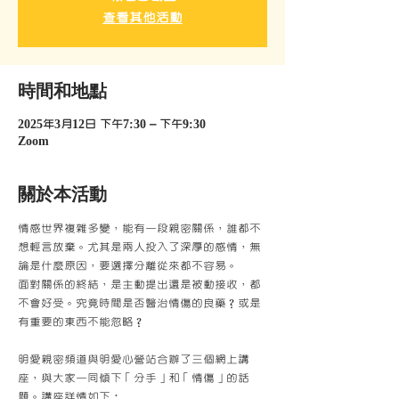
查看其他活動
時間和地點
2025年3月12日 下午7:30 – 下午9:30
Zoom
關於本活動
情感世界複雜多變，能有一段親密關係，誰都不
想輕言放棄。尤其是兩人投入了深厚的感情，無
論是什麼原因，要選擇分離從來都不容易。
面對關係的終結，是主動提出還是被動接收，都
不會好受。究竟時間是否醫治情傷的良藥？或是
有重要的東西不能忽略？
明愛親密頻道與明愛心營站合辦了三個網上講
座，與大家一同傾下「分手」和「情傷」的話
題。講座詳情如下：