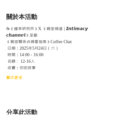
關於本活動
☕《確幸研究所》X 《親密頻道 | 𝙄𝙣𝙩𝙞𝙢𝙖𝙘𝙮 
𝙘𝙝𝙖𝙣𝙣𝙚𝙡》呈獻 
《親密關係の掃雷指南》Coffee Chat
 日期：2025年5月24日（六）  
 時間：14:00 - 16:00  
 名額 :  12-16人
 收費：你的故事  
顯示更多
分享此活動