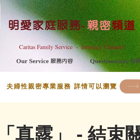
明愛家庭服務
-
親密
頻道
Caritas Family Service - Intimacy Channel
Our Service 服務內容
Questionnaire 
夫婦性親密專業服務 詳情可以瀏覽
「真露」 - 結束