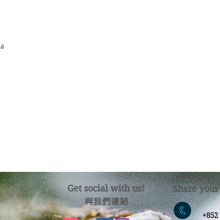
a
Get social with us!
Share your
​​與我們連結
​
+85