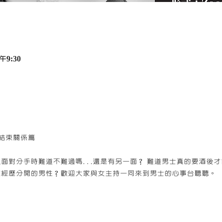
午9:30
 結束關係篇
人面對分手時難道不難過嗎…還是有另一面？ 難道男士真的要酒後才
在經歷分開的男性？歡迎大家與女主持一同來到男士的心事台聽聽。